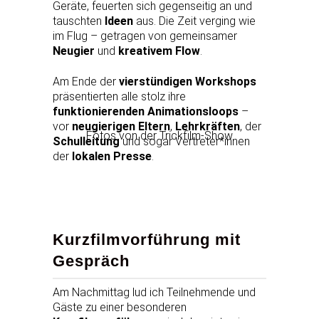
Geräte, feuerten sich gegenseitig an und
tauschten
Ideen
aus. Die Zeit verging wie
im Flug – getragen von gemeinsamer
Neugier
und
kreativem Flow
.
Am Ende der
vierstündigen Workshops
präsentierten alle stolz ihre
funktionierenden Animationsloops
–
vor
neugierigen Eltern
,
Lehrkräften
, der
Fotos von der Trickfilm-Show
Schulleitung
und sogar Vertreter*innen
der
lokalen Presse
.
Kurzfilmvorführung mit
Gespräch
Am Nachmittag lud ich Teilnehmende und
Gäste zu einer besonderen