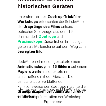
historischen Geräten
Im ersten Teil des
Zoetrop-Trickfilm-
Workshops
erforschten die Schüler*innen
die
Ursprünge des Films
anhand
optischer Spielzeuge aus dem 19.
Jahrhundert:
Zoetrope
und
Praxinoskope
.
Diese frühen Erfindungen
gelten als Meilensteine auf dem Weg zum
bewegten Bild
.
Jede*r Teilnehmende gestaltete einen
Animationsloop
mit
15 Bildern
auf einem
Papierstreifen
und testete ihn
anschließend mit den Geräten. Die
einfache, aber verblüffende
Funktionsweise der Zoetrope machte die
Fotos vom Zoetrop-Trickfilm-Workshop
Grundprinzipien der Animation direkt
erfahrbar
.
Schlusspräsentation der Workshop-
Ergebnisse