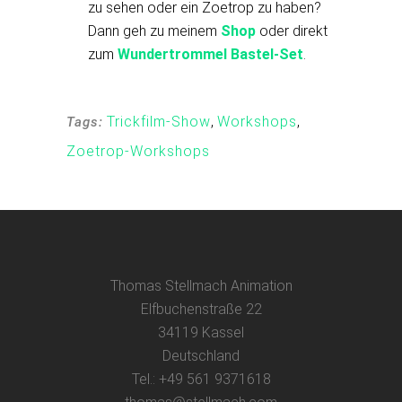
zu sehen oder ein Zoetrop zu haben?
Dann geh zu meinem
Shop
oder direkt
zum
Wundertrommel Bastel-Set
.
Trickfilm-Show
,
Workshops
,
Tags:
Zoetrop-Workshops
Thomas Stellmach Animation
Elfbuchenstraße 22
34119 Kassel
Deutschland
Tel.: +49 561 9371618