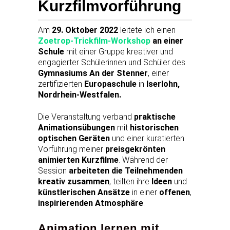
Kurzfilmvorführung
Am
29. Oktober 2022
leitete ich einen
Zoetrop-Trickfilm-Workshop
an einer
Schule
mit einer Gruppe kreativer und
engagierter Schülerinnen und Schüler des
Gymnasiums An der Stenner
, einer
zertifizierten
Europaschule
in
Iserlohn,
Nordrhein-Westfalen.
Die Veranstaltung verband
praktische
Animationsübungen
mit
historischen
optischen Geräten
und einer kuratierten
Vorführung meiner
preisgekrönten
animierten Kurzfilme
. Während der
Session
arbeiteten die Teilnehmenden
kreativ zusammen
, teilten ihre
Ideen
und
künstlerischen Ansätze
in einer
offenen
,
inspirierenden Atmosphäre
.
Animation lernen mit