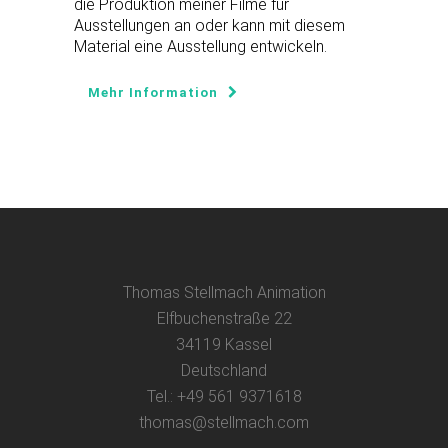
die Produktion meiner Filme für
Ausstellungen an oder kann mit diesem
Material eine Ausstellung entwickeln.
Mehr Information
Thomas Stellmach Animation
Elfbuchenstraße 22
34119 Kassel
Deutschland
Tel.: +49 561 9371618
thomas@stellmach.com