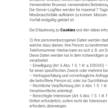
Verwendeter Browser, verwendetes Betriebss
Die Server-Logfiles werden für maximal 7 Tage 
Missbrauchsfälle aufklären zu können. Müsse
Vorfall endgültig geklärt ist.
Die Erläuterung zu
Cookies
und den dabei erho
2) Ihre personenbezogenen Daten werden dadur
welche dazu dienen, Ihre Person zu bestimmen
Telefonnummer. Hierbei kann es sich z. B. um 
Diese Daten werden nur in dem notwendigen un
verarbeitet:
– Einwilligung (Art. 6 Abs. 1 S. 1 lit. a. DSGV
für einen spezifischen Zweck oder mehrere 
– Vertragserfüllung und vorvertragliche Anfragen
die betroffene Person ist, oder zur Durchführu
– Rechtliche Verpflichtung (Art. 6 Abs. 1 S. 1 li
Verantwortliche unterliegt.
– Berechtigte Interessen (Art. 6 Abs. 1 S. 1 li
Dritten erforderlich, sofern nicht die Interes
erfordern, überwiegen.