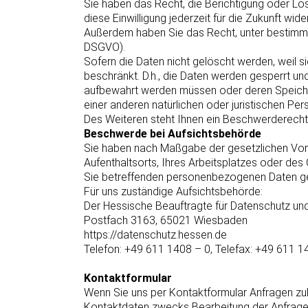
Sie haben das Recht, die Berichtigung oder Lös
diese Einwilligung jederzeit für die Zukunft wi
Außerdem haben Sie das Recht, unter bestimmt
DSGVO).
Sofern die Daten nicht gelöscht werden, weil s
beschränkt. D.h., die Daten werden gesperrt und
aufbewahrt werden müssen oder deren Speich
einer anderen natürlichen oder juristischen Pers
Des Weiteren steht Ihnen ein Beschwerderecht
Beschwerde bei Aufsichtsbehörde
Sie haben nach Maßgabe der gesetzlichen Vorg
Aufenthaltsorts, Ihres Arbeitsplatzes oder de
Sie betreffenden personenbezogenen Daten g
Für uns zuständige Aufsichtsbehörde:
Der Hessische Beauftragte für Datenschutz und
Postfach 3163, 65021 Wiesbaden
https://datenschutz.hessen.de
Telefon: +49 611 1408 – 0, Telefax: +49 611 1
Kontaktformular
Wenn Sie uns per Kontaktformular Anfragen z
Kontaktdaten zwecks Bearbeitung der Anfrage un