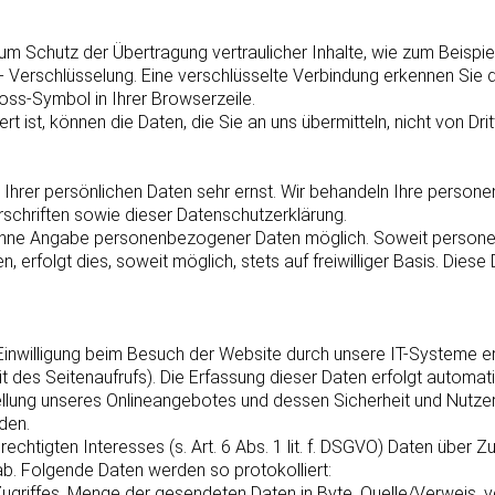
um Schutz der Übertragung vertraulicher Inhalte, wie zum Beispie
S- Verschlüsselung. Eine verschlüsselte Verbindung erkennen Sie
hloss-Symbol in Ihrer Browserzeile.
t ist, können die Daten, die Sie an uns übermitteln, nicht von Dr
 Ihrer persönlichen Daten sehr ernst. Wir behandeln Ihre person
schriften sowie dieser Datenschutzerklärung.
l ohne Angabe personenbezogener Daten möglich. Soweit person
 erfolgt dies, soweit möglich, stets auf freiwilliger Basis. Die
inwilligung beim Besuch der Website durch unsere IT-Systeme erf
t des Seitenaufrufs). Die Erfassung dieser Daten erfolgt automat
stellung unseres Onlineangebotes und dessen Sicherheit und Nutze
den.
echtigten Interesses (s. Art. 6 Abs. 1 lit. f. DSGVO) Daten über Z
ab. Folgende Daten werden so protokolliert:
ugriffes, Menge der gesendeten Daten in Byte, Quelle/Verweis, v