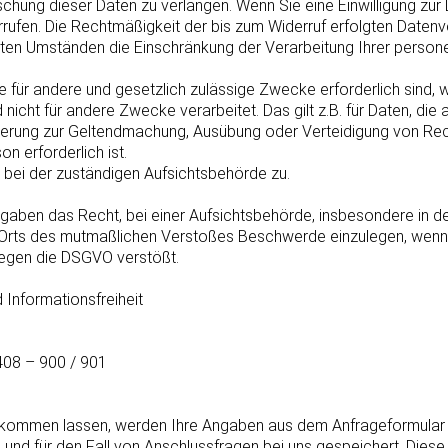
chung dieser Daten zu verlangen. Wenn Sie eine Einwilligung zur 
derrufen. Die Rechtmäßigkeit der bis zum Widerruf erfolgten Daten
en Umständen die Einschränkung der Verarbeitung Ihrer person
ie für andere und gesetzlich zulässige Zwecke erforderlich sind,
 nicht für andere Zwecke verarbeitet. Das gilt z.B. für Daten, di
erung zur Geltendmachung, Ausübung oder Verteidigung von Re
on erforderlich ist.
 bei der zuständigen Aufsichtsbehörde zu.
aben das Recht, bei einer Aufsichtsbehörde, insbesondere in d
s Orts des mutmaßlichen Verstoßes Beschwerde einzulegen, wenn S
egen die DSGVO verstößt.
 Informationsfreiheit
408 – 900 / 901
ukommen lassen, werden Ihre Angaben aus dem Anfrageformular 
d für den Fall von Anschlussfragen bei uns gespeichert. Diese D