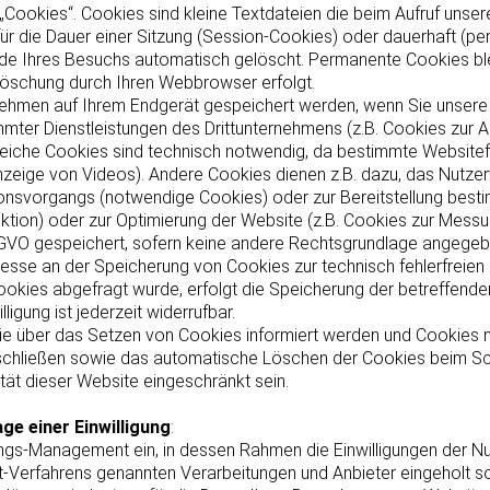
Cookies“. Cookies sind kleine Textdateien die beim Aufruf unsere
r die Dauer einer Sitzung (Session-Cookies) oder dauerhaft (p
e Ihres Besuchs automatisch gelöscht. Permanente Cookies blei
Löschung durch Ihren Webbrowser erfolgt.
ehmen auf Ihrem Endgerät gespeichert werden, wenn Sie unsere S
mter Dienstleistungen des Drittunternehmens (z.B. Cookies zur A
eiche Cookies sind technisch notwendig, da bestimmte Websitefu
nzeige von Videos). Andere Cookies dienen z.B. dazu, das Nutzer
nsvorgangs (notwendige Cookies) oder zur Bereitstellung besti
unktion) oder zur Optimierung der Website (z.B. Cookies zur Mess
 DSGVO gespeichert, sofern keine andere Rechtsgrundlage angegeb
resse an der Speicherung von Cookies zur technisch fehlerfreien u
ookies abgefragt wurde, erfolgt die Speicherung der betreffende
illigung ist jederzeit widerrufbar.
Sie über das Setzen von Cookies informiert werden und Cookies nu
sschließen sowie das automatische Löschen der Cookies beim Sch
tät dieser Website eingeschränkt sein.
ge einer Einwilligung
:
ungs-Management ein, in dessen Rahmen die Einwilligungen der Nut
erfahrens genannten Verarbeitungen und Anbieter eingeholt so