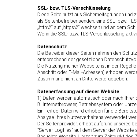
SSL- bzw. TLS-Verschlüsselung
Diese Seite nutzt aus Sicherheitsgründen und z
als Seitenbetreiber senden, eine SSL- bzw. TL
„http://“ auf „https://“ wechselt und an dem Sc
Wenn die SSL- bzw. TLS-Verschlüsselung aktivier
Datenschutz
Die Betreiber dieser Seiten nehmen den Schutz
entsprechend der gesetzlichen Datenschutzvor
Die Nutzung meiner Webseite ist in der Rege
Anschrift oder E-Mail-Adressen) erhoben werden,
Zustimmung nicht an Dritte weitergegeben.
Datenerfassung auf dieser Website
1) Daten werden automatisch oder nach Ihrer E
B. Internetbrowser, Betriebssystem oder Uhrzei
Ein Teil der Daten wird erhoben für die Bereit
Analyse Ihres Nutzerverhaltens verwendet wer
Der Seitenprovider, erhebt aufgrund unseres ber
“Server-Logfiles” auf dem Server der Website 
Besuchte Website, Uhrzeit zum Zeitpunkt des Z