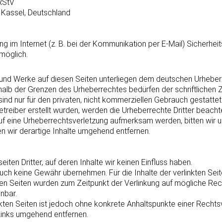
 RStV
 Kassel, Deutschland
ng im Internet (z. B. bei der Kommunikation per E-Mail) Sicherhei
 möglich.
e und Werke auf diesen Seiten unterliegen dem deutschen Urheberre
halb der Grenzen des Urheberrechtes bedürfen der schriftlichen 
ind nur für den privaten, nicht kommerziellen Gebrauch gestattet
etreiber erstellt wurden, werden die Urheberrechte Dritter beacht
uf eine Urheberrechtsverletzung aufmerksam werden, bitten wir 
wir derartige Inhalte umgehend entfernen.
ten Dritter, auf deren Inhalte wir keinen Einfluss haben.
ch keine Gewähr übernehmen. Für die Inhalte der verlinkten Seite
nkten Seiten wurden zum Zeitpunkt der Verlinkung auf mögliche Re
nbar.
inkten Seiten ist jedoch ohne konkrete Anhaltspunkte einer Recht
Links umgehend entfernen.