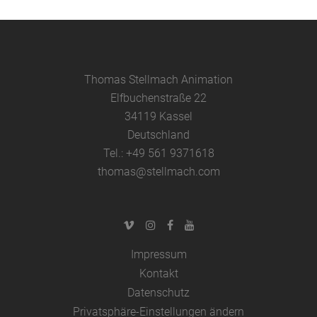
Thomas Stellmach Animation
Elfbuchenstraße 22
34119 Kassel
Deutschland
Tel.: +49 561 9371618
thomas@stellmach.com
Impressum
Kontakt
Datenschutz
Privatsphäre-Einstellungen ändern